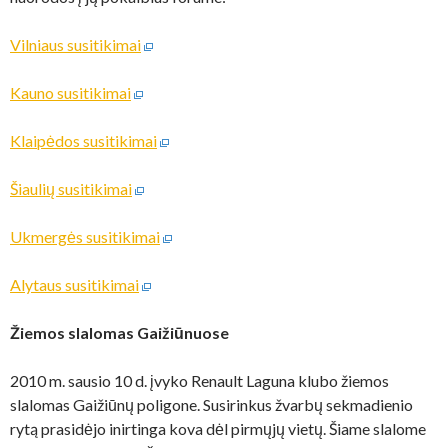
Vilniaus susitikimai
Kauno susitikimai
Klaipėdos susitikimai
Šiaulių susitikimai
Ukmergės susitikimai
Alytaus susitikimai
Žiemos slalomas Gaižiūnuose
2010 m. sausio 10 d. įvyko Renault Laguna klubo žiemos
slalomas Gaižiūnų poligone. Susirinkus žvarbų sekmadienio
rytą prasidėjo inirtinga kova dėl pirmųjų vietų. Šiame slalome