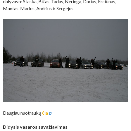
dalyvavo: Staska, Bičas, Tadas, Neringa, Darius, Erciūnas,
Mantas, Marius, Andrius ir Sergejus.
Daugiau nuotraukų
čia
Didysis vasaros suvažiavimas