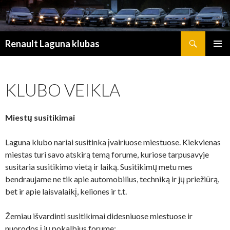
Search
Renault Laguna klubas
SKIP TO CONTENT
KLUBO VEIKLA
Miestų susitikimai
Laguna klubo nariai susitinka įvairiuose miestuose. Kiekvienas
miestas turi savo atskirą temą forume, kuriose tarpusavyje
susitaria susitikimo vietą ir laiką. Susitikimų metu mes
bendraujame ne tik apie automobilius, techniką ir jų priežiūrą,
bet ir apie laisvalaikį, keliones ir t.t.
Žemiau išvardinti susitikimai didesniuose miestuose ir
nuorodos į jų pokalbius forume: