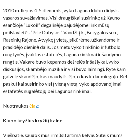
2010 m. liepos 4-5 dienomis įvyko Laguna klubo didysis
vasaros suvažiavimas. Visi draugiškai susirinkę už Kauno
esančioje “Lukoil” degalinėje pajudėjome link mūsų
poilsiavietės “Prie Dubysos” Vandžių k., Betygalos sen.,
Raseinių Rajone. Atvykę į vietą, įsikūrėme, užkandome ir
prasidėjo dieninė dalis. Jos metu vyko tinklinio ir futbolo
rungtynės, įvairios estafetės, Laguna rinkimai ir šaudymo
rungtis. Vakare buvo kepamos dešrelės ir šašlykai, vyko
diskusijos, skambėjo muzika ir visi buvo laimingi. Ryte kam
galvelę skaudėjo, kas maudytis ėjo, o kas ir dar miegojo. Bet
paskui kai susirinko visi į vieną vietą, vyko apdovanojimai
estafetės nugalėtojų bei Lagunos rinkimai.
Nuotraukos
čia
Klubo kryžius kryžių kalne
Viešpatie, saugok mus ir mūsų artimą kelyje. Suteik mums