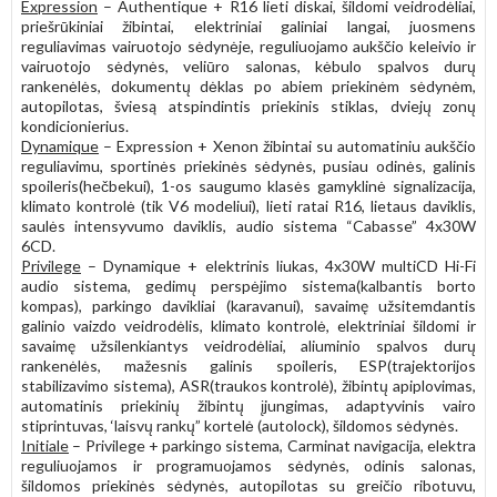
Expression
– Authentique + R16 lieti diskai, šildomi veidrodėliai,
priešrūkiniai žibintai, elektriniai galiniai langai, juosmens
reguliavimas vairuotojo sėdynėje, reguliuojamo aukščio keleivio ir
vairuotojo sėdynės, veliūro salonas, kėbulo spalvos durų
rankenėlės, dokumentų dėklas po abiem priekinėm sėdynėm,
autopilotas, šviesą atspindintis priekinis stiklas, dviejų zonų
kondicionierius.
Dynamique
– Expression + Xenon žibintai su automatiniu aukščio
reguliavimu, sportinės priekinės sėdynės, pusiau odinės, galinis
spoileris(hečbekui), 1-os saugumo klasės gamyklinė signalizacija,
klimato kontrolė (tik V6 modeliui), lieti ratai R16, lietaus daviklis,
saulės intensyvumo daviklis, audio sistema “Cabasse” 4x30W
6CD.
Privilege
– Dynamique + elektrinis liukas, 4x30W multiCD Hi-Fi
audio sistema, gedimų perspėjimo sistema(kalbantis borto
kompas), parkingo davikliai (karavanui), savaimę užsitemdantis
galinio vaizdo veidrodėlis, klimato kontrolė, elektriniai šildomi ir
savaimę užsilenkiantys veidrodėliai, aliuminio spalvos durų
rankenėlės, mažesnis galinis spoileris, ESP(trajektorijos
stabilizavimo sistema), ASR(traukos kontrolė), žibintų apiplovimas,
automatinis priekinių žibintų įjungimas, adaptyvinis vairo
stiprintuvas, ‘laisvų rankų” kortelė (autolock), šildomos sėdynės.
Initiale
– Privilege + parkingo sistema, Carminat navigacija, elektra
reguliuojamos ir programuojamos sėdynės, odinis salonas,
šildomos priekinės sėdynės, autopilotas su greičio ribotuvu,