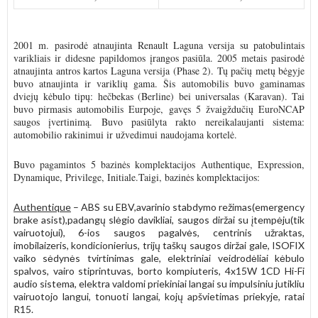
2001 m. pasirodė atnaujinta Renault Laguna versija su patobulintais
varikliais ir didesne papildomos įrangos pasiūla. 2005 metais pasirodė
atnaujinta antros kartos Laguna versija (Phase 2). Tų pačių metų bėgyje
buvo atnaujinta ir variklių gama. Šis automobilis buvo gaminamas
dviejų kėbulo tipų: hečbekas (Berline) bei universalas (Karavan). Tai
buvo pirmasis automobilis Eurpoje, gavęs 5 žvaigždučių EuroNCAP
saugos įvertinimą. Buvo pasiūlyta rakto nereikalaujanti sistema:
automobilio rakinimui ir užvedimui naudojama kortelė.
Buvo pagamintos 5 bazinės komplektacijos Authentique, Expression,
Dynamique, Privilege, Initiale.Taigi, bazinės komplektacijos:
Authentique
– ABS su EBV,avarinio stabdymo režimas(emergency
brake asist),padangų slėgio davikliai, saugos diržai su įtempėju(tik
vairuotojui), 6-ios saugos pagalvės, centrinis užraktas,
imobilaizeris, kondicionierius, trijų taškų saugos diržai gale, ISOFIX
vaiko sėdynės tvirtinimas gale, elektriniai veidrodėliai kėbulo
spalvos, vairo stiprintuvas, borto kompiuteris, 4x15W 1CD Hi-Fi
audio sistema, elektra valdomi priekiniai langai su impulsiniu jutikliu
vairuotojo langui, tonuoti langai, kojų apšvietimas priekyje, ratai
R15.