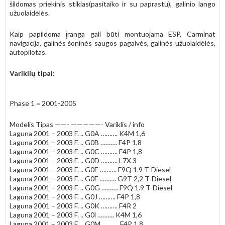
šildomas priekinis stiklas(pasitaiko ir su paprastu), galinio lango
užuolaidėlės.
Kaip papildoma įranga gali būti montuojama ESP, Carminat
navigacija, galinės šoninės saugos pagalvės, galinės užuolaidėlės,
autopilotas.
Variklių tipai:
Phase 1 = 2001-2005
Modelis Tipas ——- —————- Variklis / info
Laguna 2001 – 2003 F. .. G0A ………. K4M 1,6
Laguna 2001 – 2003 F. .. G0B ………. F4P 1,8
Laguna 2001 – 2003 F. .. G0C ………. F4P 1,8
Laguna 2001 – 2003 F. .. G0D ………. L7X 3
Laguna 2001 – 2003 F. .. G0E ………. F9Q 1.9 T-Diesel
Laguna 2001 – 2003 F. .. G0F ………. G9T 2,2 T-Diesel
Laguna 2001 – 2003 F. .. G0G ………. F9Q 1.9 T-Diesel
Laguna 2001 – 2003 F. .. G0J ………. F4P 1,8
Laguna 2001 – 2003 F. .. G0K ………. F4R 2
Laguna 2001 – 2003 F. .. G0l ………. K4M 1,6
Laguna 2001 – 2003 F. .. G0M ………. F4P 1,8