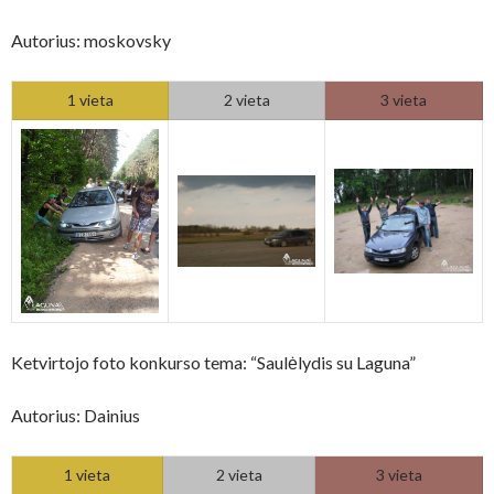
Autorius: moskovsky
1 vieta
2 vieta
3 vieta
Ketvirtojo foto konkurso tema: “Saulėlydis su Laguna”
Autorius: Dainius
1 vieta
2 vieta
3 vieta