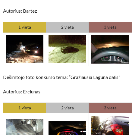
Autorius: Bartez
1 vieta
2 vieta
3 vieta
Dešimtojo foto konkurso tema: “Gražiausia Laguna dalis”
Autorius: Erciunas
1 vieta
2 vieta
3 vieta