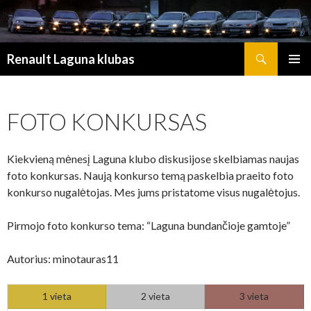
Search
Renault Laguna klubas
SKIP TO CONTENT
FOTO KONKURSAS
Kiekvieną mėnesį Laguna klubo diskusijose skelbiamas naujas
foto konkursas. Naują konkurso temą paskelbia praeito foto
konkurso nugalėtojas. Mes jums pristatome visus nugalėtojus.
Pirmojo foto konkurso tema: “Laguna bundančioje gamtoje”
Autorius: minotauras11
1 vieta
2 vieta
3 vieta